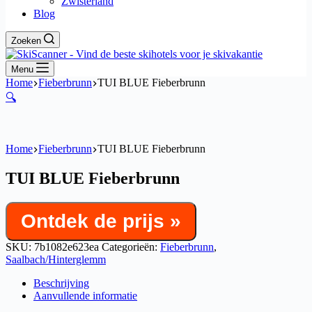
Zwisterland
Blog
Zoeken
Menu
Home
Fieberbrunn
TUI BLUE Fieberbrunn
🔍
Home
Fieberbrunn
TUI BLUE Fieberbrunn
TUI BLUE Fieberbrunn
Ontdek de prijs »
SKU:
7b1082e623ea
Categorieën:
Fieberbrunn
,
Saalbach/Hinterglemm
Beschrijving
Aanvullende informatie