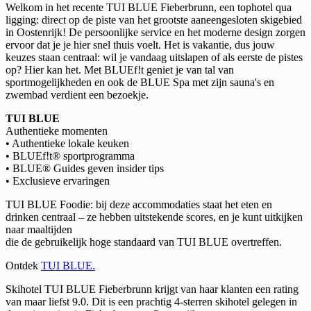
Welkom in het recente TUI BLUE Fieberbrunn, een tophotel qua
ligging: direct op de piste van het grootste aaneengesloten skigebied
in Oostenrijk! De persoonlijke service en het moderne design zorgen
ervoor dat je je hier snel thuis voelt. Het is vakantie, dus jouw
keuzes staan centraal: wil je vandaag uitslapen of als eerste de pistes
op? Hier kan het. Met BLUEf!t geniet je van tal van
sportmogelijkheden en ook de BLUE Spa met zijn sauna's en
zwembad verdient een bezoekje.
TUI BLUE
Authentieke momenten
• Authentieke lokale keuken
• BLUEf!t® sportprogramma
• BLUE® Guides geven insider tips
• Exclusieve ervaringen
TUI BLUE Foodie: bij deze accommodaties staat het eten en
drinken centraal – ze hebben uitstekende scores, en je kunt uitkijken
naar maaltijden
die de gebruikelijk hoge standaard van TUI BLUE overtreffen.
Ontdek
TUI BLUE.
Skihotel TUI BLUE Fieberbrunn krijgt van haar klanten een rating
van maar liefst 9.0. Dit is een prachtig 4-sterren skihotel gelegen in