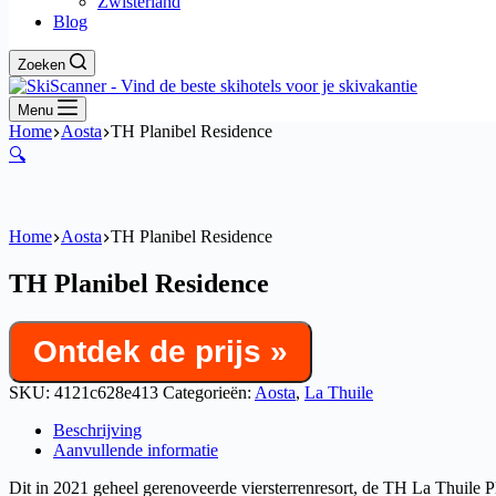
Zwisterland
Blog
Zoeken
Menu
Home
Aosta
TH Planibel Residence
🔍
Home
Aosta
TH Planibel Residence
TH Planibel Residence
Ontdek de prijs »
SKU:
4121c628e413
Categorieën:
Aosta
,
La Thuile
Beschrijving
Aanvullende informatie
Dit in 2021 geheel gerenoveerde viersterrenresort, de TH La Thuile Pla